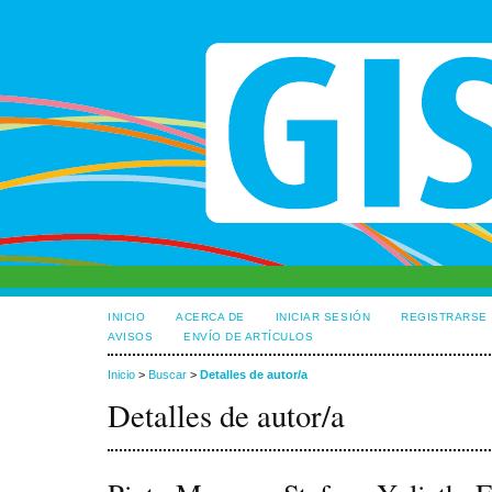
INICIO
ACERCA DE
INICIAR SESIÓN
REGISTRARSE
AVISOS
ENVÍO DE ARTÍCULOS
Inicio
>
Buscar
>
Detalles de autor/a
Detalles de autor/a