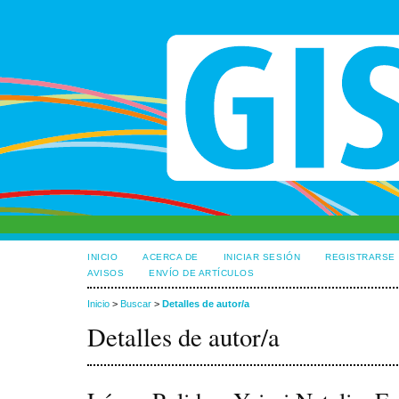
INICIO
ACERCA DE
INICIAR SESIÓN
REGISTRARSE
AVISOS
ENVÍO DE ARTÍCULOS
Inicio
>
Buscar
>
Detalles de autor/a
Detalles de autor/a