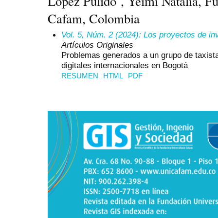
López Pulido , Yeimi Natalia, Fu
Cafam, Colombia
Vol. 5, Núm. 2 (2024): Los proyectos de in
Artículos Originales
Problemas generados a un grupo de taxista
digitales internacionales en Bogotá
RESUMEN
HTML
PDF