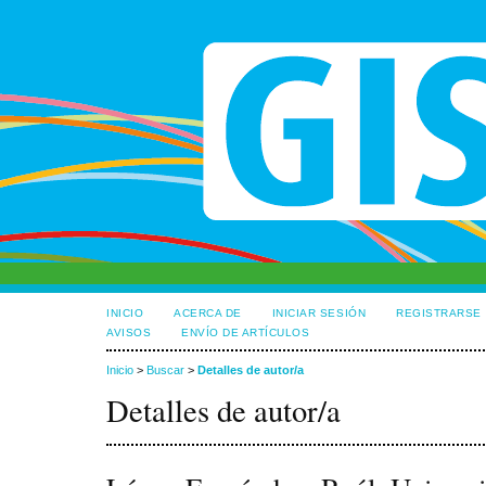
INICIO
ACERCA DE
INICIAR SESIÓN
REGISTRARSE
AVISOS
ENVÍO DE ARTÍCULOS
Inicio
>
Buscar
>
Detalles de autor/a
Detalles de autor/a