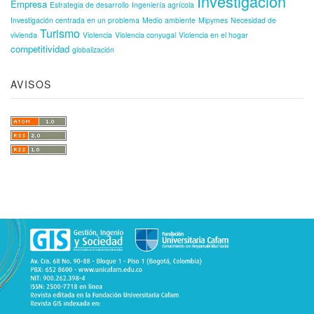
Investigación
Empresa
Estrategia de desarrollo
Ingeniería agrícola
Investigación centrada en un problema
Medio ambiente
Mipymes
Necesidad de
Turismo
vivienda
Violencia
Violencia conyugal
Violencia en el hogar
competitividad
globalización
AVISOS