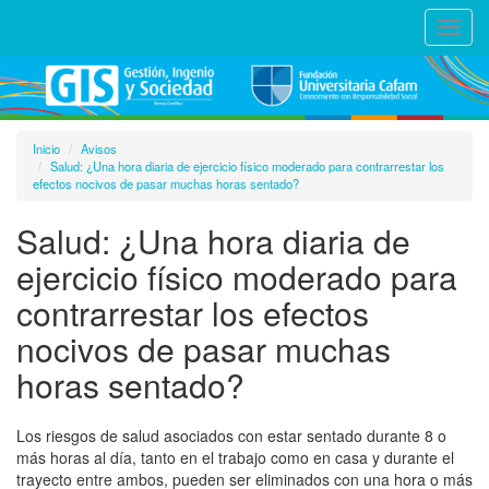
Toggl
navig
Inicio
Avisos
Salud: ¿Una hora diaria de ejercicio físico moderado para contrarrestar los
efectos nocivos de pasar muchas horas sentado?
Salud: ¿Una hora diaria de
ejercicio físico moderado para
contrarrestar los efectos
nocivos de pasar muchas
horas sentado?
Los riesgos de salud asociados con estar sentado durante 8 o
más horas al día, tanto en el trabajo como en casa y durante el
trayecto entre ambos, pueden ser eliminados con una hora o más