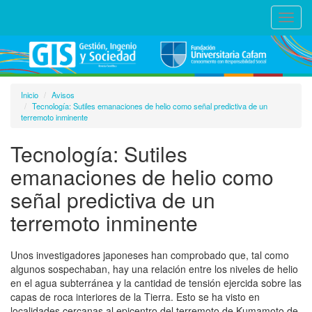
Toggl
navig
Inicio
Avisos
Tecnología: Sutiles emanaciones de helio como señal predictiva de un
terremoto inminente
Tecnología: Sutiles
emanaciones de helio como
señal predictiva de un
terremoto inminente
Unos investigadores japoneses han comprobado que, tal como
algunos sospechaban, hay una relación entre los niveles de helio
en el agua subterránea y la cantidad de tensión ejercida sobre las
capas de roca interiores de la Tierra. Esto se ha visto en
localidades cercanas al epicentro del terremoto de Kumamoto de