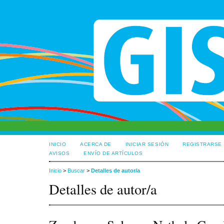
INICIO
ACERCA DE
INICIAR SESIÓN
REGISTRARSE
AVISOS
ENVÍO DE ARTÍCULOS
Inicio
>
Buscar
>
Detalles de autor/a
Detalles de autor/a