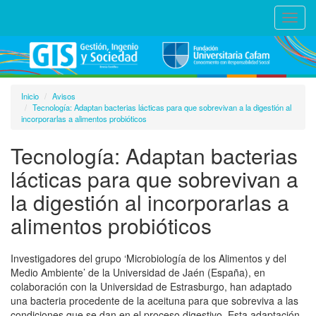
Toggl
navig
Inicio
Avisos
Tecnología: Adaptan bacterias lácticas para que sobrevivan a la digestión al
incorporarlas a alimentos probióticos
Tecnología: Adaptan bacterias
lácticas para que sobrevivan a
la digestión al incorporarlas a
alimentos probióticos
Investigadores del grupo ‘Microbiología de los Alimentos y del
Medio Ambiente’ de la Universidad de Jaén (España), en
colaboración con la Universidad de Estrasburgo, han adaptado
una bacteria procedente de la aceituna para que sobreviva a las
condiciones que se dan en el proceso digestivo. Esta adaptación