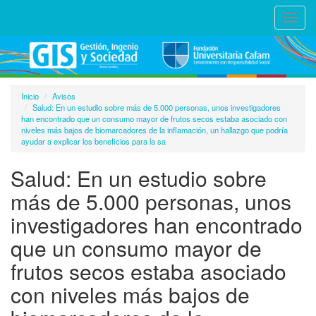
Toggl
navig
Inicio
Avisos
Salud: En un estudio sobre más de 5.000 personas, unos investigadores
han encontrado que un consumo mayor de frutos secos estaba asociado con
niveles más bajos de biomarcadores de la inflamación, un hallazgo que podría
ayudar a explicar los beneficios para la sa
Salud: En un estudio sobre
más de 5.000 personas, unos
investigadores han encontrado
que un consumo mayor de
frutos secos estaba asociado
con niveles más bajos de