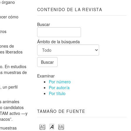
e órgano
CONTENIDO DE LA REVISTA
nocer cómo
Buscar
tros
Ámbito de la búsqueda
iones de
es liberados
o. En estudios
as muestras de
Examinar
Por número
 un perfil
Por autor/a
Por título
os animales
mo candidatos
TAMAÑO DE FUENTE
e TAM activo —y
macos”.
e muestras