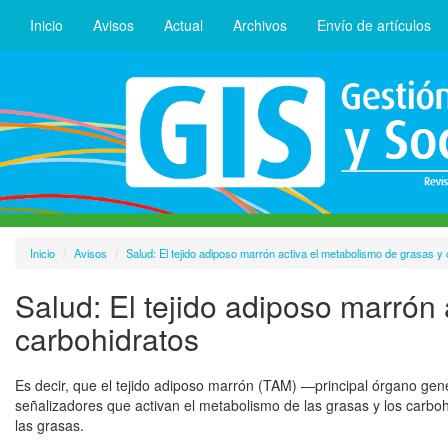
Inicio
Avisos
Actual
Archivos
Envío de artículos
Inicio
Avisos
Salud: El tejido adiposo marrón activa el metabolismo de grasas y
Salud: El tejido adiposo marrón
carbohidratos
Es decir, que el tejido adiposo marrón (TAM) —principal órgano ge
señalizadores que activan el metabolismo de las grasas y los carboh
las grasas.