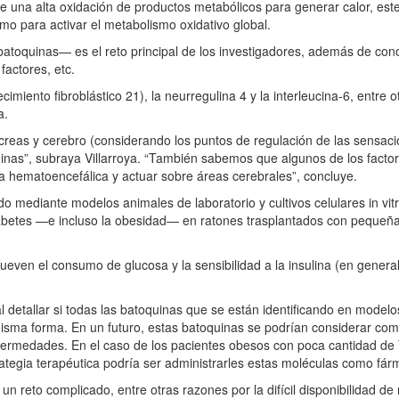
e una alta oxidación de productos metabólicos para generar calor, est
mo para activar el metabolismo oxidativo global.
batoquinas— es el reto principal de los investigadores, además de co
factores, etc.
iento fibroblástico 21), la neurregulina 4 y la interleucina-6, entre o
a.
creas y cerebro (considerando los puntos de regulación de las sensac
inas”, subraya Villarroya. “También sabemos que algunos de los factor
a hematoencefálica y actuar sobre áreas cerebrales”, concluye.
 mediante modelos animales de laboratorio y cultivos celulares in vitr
diabetes —e incluso la obesidad— en ratones trasplantados con pequeñ
even el consumo de glucosa y la sensibilidad a la insulina (en general,
l detallar si todas las batoquinas que se están identificando en model
sma forma. En un futuro, estas batoquinas se podrían considerar co
nfermedades. En el caso de los pacientes obesos con poca cantidad d
tegia terapéutica podría ser administrarles estas moléculas como fár
 un reto complicado, entre otras razones por la difícil disponibilidad d