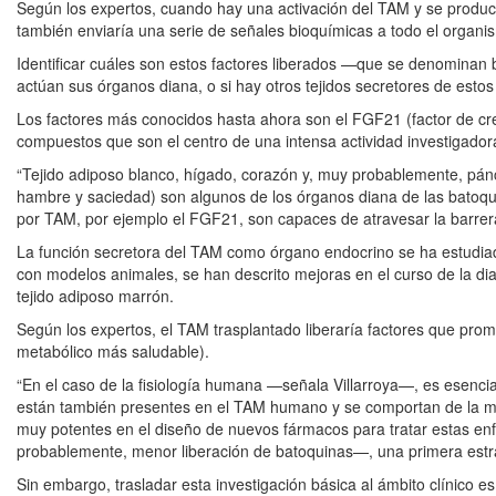
Según los expertos, cuando hay una activación del TAM y se produc
también enviaría una serie de señales bioquímicas a todo el organis
Identificar cuáles son estos factores liberados —que se denominan 
actúan sus órganos diana, o si hay otros tejidos secretores de estos 
Los factores más conocidos hasta ahora son el FGF21 (factor de crecim
compuestos que son el centro de una intensa actividad investigador
“Tejido adiposo blanco, hígado, corazón y, muy probablemente, pán
hambre y saciedad) son algunos de los órganos diana de las batoqu
por TAM, por ejemplo el FGF21, son capaces de atravesar la barrer
La función secretora del TAM como órgano endocrino se ha estudiado
con modelos animales, se han descrito mejoras en el curso de la 
tejido adiposo marrón.
Según los expertos, el TAM trasplantado liberaría factores que promu
metabólico más saludable).
“En el caso de la fisiología humana —señala Villarroya—, es esencia
están también presentes en el TAM humano y se comportan de la mi
muy potentes en el diseño de nuevos fármacos para tratar estas e
probablemente, menor liberación de batoquinas—, una primera estra
Sin embargo, trasladar esta investigación básica al ámbito clínico es