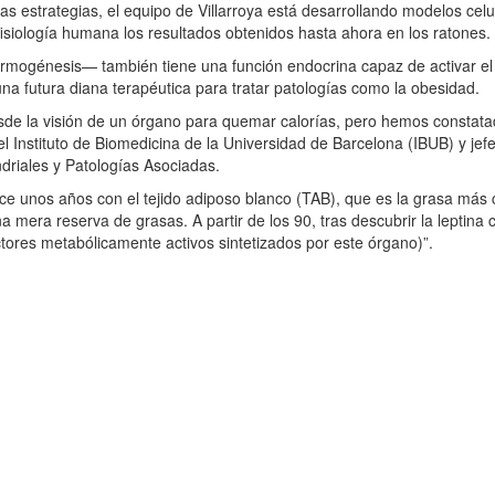
 estrategias, el equipo de Villarroya está desarrollando modelos celul
fisiología humana los resultados obtenidos hasta ahora en los ratones.
termogénesis— también tiene una función endocrina capaz de activar e
 una futura diana terapéutica para tratar patologías como la obesidad.
esde la visión de un órgano para quemar calorías, pero hemos constat
el Instituto de Biomedicina de la Universidad de Barcelona (IBUB) y jef
driales y Patologías Asociadas.
ace unos años con el tejido adiposo blanco (TAB), que es la grasa más
 mera reserva de grasas. A partir de los 90, tras descubrir la leptina 
tores metabólicamente activos sintetizados por este órgano)”.