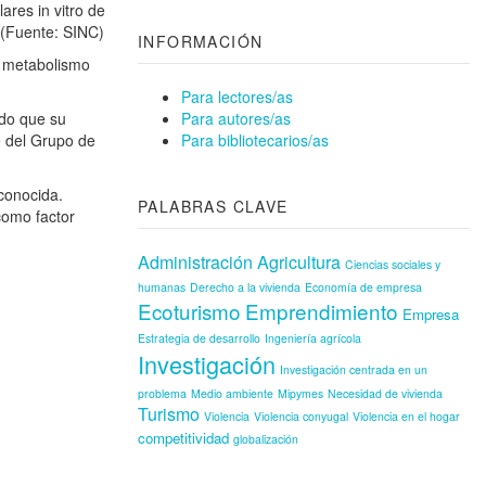
ares in vitro de
 (Fuente: SINC)
INFORMACIÓN
l metabolismo
Para lectores/as
ado que su
Para autores/as
e del Grupo de
Para bibliotecarios/as
 conocida.
PALABRAS CLAVE
como factor
Administración
Agricultura
Ciencias sociales y
humanas
Derecho a la vivienda
Economía de empresa
Ecoturismo
Emprendimiento
Empresa
Estrategia de desarrollo
Ingeniería agrícola
Investigación
Investigación centrada en un
problema
Medio ambiente
Mipymes
Necesidad de vivienda
Turismo
Violencia
Violencia conyugal
Violencia en el hogar
competitividad
globalización