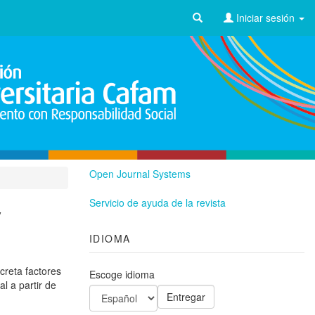
Iniciar sesión
Open Journal Systems
Servicio de ayuda de la revista
y
IDIOMA
creta factores
Escoge idioma
l a partir de