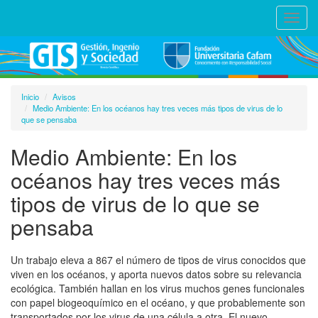
Toggl
navig
Inicio
Avisos
Medio Ambiente: En los océanos hay tres veces más tipos de virus de lo
que se pensaba
Medio Ambiente: En los
océanos hay tres veces más
tipos de virus de lo que se
pensaba
Un trabajo eleva a 867 el número de tipos de virus conocidos que
viven en los océanos, y aporta nuevos datos sobre su relevancia
ecológica. También hallan en los virus muchos genes funcionales
con papel biogeoquímico en el océano, y que probablemente son
transportados por los virus de una célula a otra. El nuevo