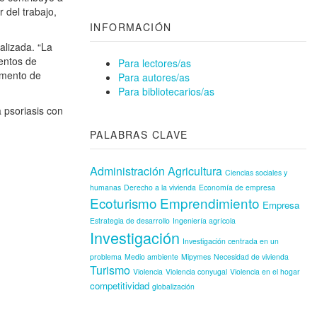
r del trabajo,
INFORMACIÓN
alizada. “La
ientos de
Para lectores/as
tamento de
Para autores/as
Para bibliotecarios/as
 psoriasis con
PALABRAS CLAVE
Administración
Agricultura
Ciencias sociales y
humanas
Derecho a la vivienda
Economía de empresa
Ecoturismo
Emprendimiento
Empresa
Estrategia de desarrollo
Ingeniería agrícola
Investigación
Investigación centrada en un
problema
Medio ambiente
Mipymes
Necesidad de vivienda
Turismo
Violencia
Violencia conyugal
Violencia en el hogar
competitividad
globalización