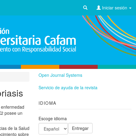
Iniciar sesión
Open Journal Systems
Servicio de ayuda de la revista
riasis
IDIOMA
na enfermedad
EX2 posee un
Escoge idioma
cias de la Salud
ocimiento sobre