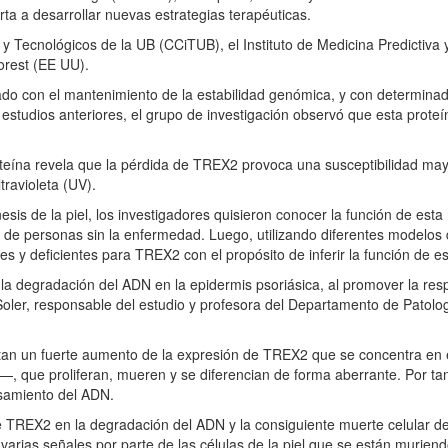
rta a desarrollar nuevas estrategias terapéuticas.
s y Tecnológicos de la UB (CCiTUB), el Instituto de Medicina Predictiva
orest (EE UU).
do con el mantenimiento de la estabilidad genómica, y con determina
tudios anteriores, el grupo de investigación observó que esta proteí
oteína revela que la pérdida de TREX2 provoca una susceptibilidad may
travioleta (UV).
is de la piel, los investigadores quisieron conocer la función de esta
 y de personas sin la enfermedad. Luego, utilizando diferentes modelos 
 y deficientes para TREX2 con el propósito de inferir la función de e
la degradación del ADN en la epidermis psoriásica, al promover la res
Soler, responsable del estudio y profesora del Departamento de Patolo
ntan un fuerte aumento de la expresión de TREX2 que se concentra en 
—, que proliferan, mueren y se diferencian de forma aberrante. Por tan
esamiento del ADN.
 TREX2 en la degradación del ADN y la consiguiente muerte celular del
e varias señales por parte de las células de la piel que se están murien