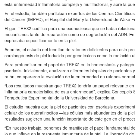
esta enfermedad inflamatoria compleja y multifactorial, y abre la pue
En el estudio, también participan expertos de los Centros Científico
del Cáncer (IMPPC), el Hospital del Mar y la Universidad de Wake F
El gen TREX2 codifica para una exonucleasa que se había relaciona
mecanismos tanto de reparación como de degradación del ADN. En es
expresaba específicamente en la piel.
Además, el estudio del fenotipo de ratones deficientes para esta pr
carcinogénesis de piel inducida por genotóxicos como la radiación ul
Para profundizar en el papel de TREX2 en la homeostasis y patogénes
psoriasis. Inicialmente, analizaron diferentes biopsias de pacientes
ratón, compararon la evolución de la enfermedad en ratones normales
“Los resultados muestran que TREX2 tendría un papel relevante en 
inflamatoria característica de esta enfermedad”, explica Concepció 
Terapéutica Experimental de la Universidad de Barcelona.
El estudio muestra que la piel de pacientes con psoriasis experime
celular de los queratinocitos —las células más abundantes de la piel
resultados sugieren una función importante de este gen en el proc
“En nuestro trabajo, ponemos de manifiesto el papel fundamental de
lo que influye en la respuesta inmunitaria de la piel. La liberación d