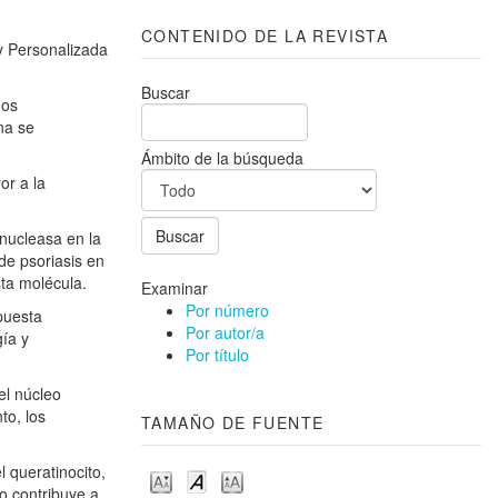
CONTENIDO DE LA REVISTA
 y Personalizada
Buscar
dos
na se
Ámbito de la búsqueda
or a la
 nucleasa en la
de psoriasis en
sta molécula.
Examinar
Por número
puesta
Por autor/a
gía y
Por título
el núcleo
to, los
TAMAÑO DE FUENTE
 queratinocito,
do contribuye a