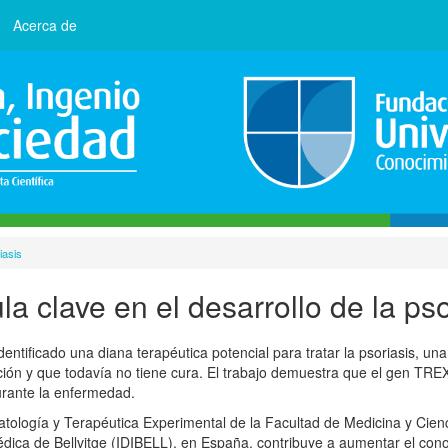
Acerca de
iasis
a clave en el desarrollo de la pso
dentificado una diana terapéutica potencial para tratar la psoriasis, u
lación y que todavía no tiene cura. El trabajo demuestra que el gen TR
urante la enfermedad.
atología y Terapéutica Experimental de la Facultad de Medicina y Cien
médica de Bellvitge (IDIBELL), en España, contribuye a aumentar el con