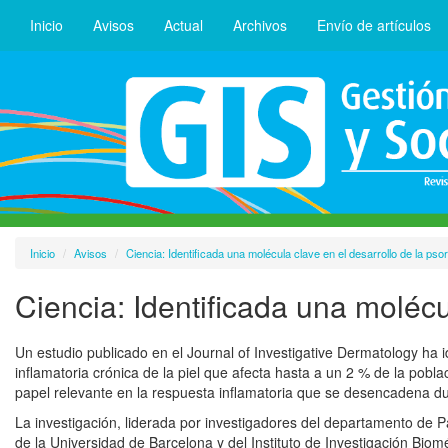
Inicio
Avisos
Actual
Archivos
Envío de artículos
Inicio
Avisos
Ciencia: Identificada una molécula clave en el desarrollo de la psor
Ciencia: Identificada una molécul
Un estudio publicado en el Journal of Investigative Dermatology ha i
inflamatoria crónica de la piel que afecta hasta a un 2 % de la pob
papel relevante en la respuesta inflamatoria que se desencadena d
La investigación, liderada por investigadores del departamento de P
de la Universidad de Barcelona y del Instituto de Investigación Bio