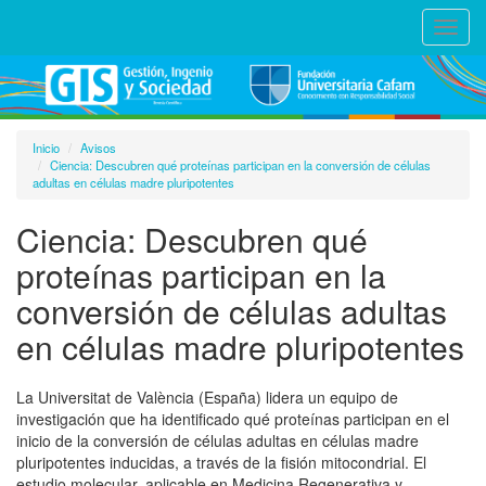
Toggl
navig
Inicio
Avisos
Ciencia: Descubren qué proteínas participan en la conversión de células
adultas en células madre pluripotentes
Ciencia: Descubren qué
proteínas participan en la
conversión de células adultas
en células madre pluripotentes
La Universitat de València (España) lidera un equipo de
investigación que ha identificado qué proteínas participan en el
inicio de la conversión de células adultas en células madre
pluripotentes inducidas, a través de la fisión mitocondrial. El
estudio molecular, aplicable en Medicina Regenerativa y