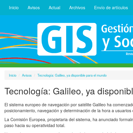
Inicio
Avisos
Actual
Archivos
Envío de artículos
Inicio
Avisos
Tecnología: Galileo, ya disponible para el mundo
Tecnología: Galileo, ya disponi
El sistema europeo de navegación por satélite Galileo ha comenzado
posicionamiento, navegación y determinación de la hora a usuarios
La Comisión Europea, propietaria del sistema, ha anunciado formalmen
paso hacia su operatividad total.