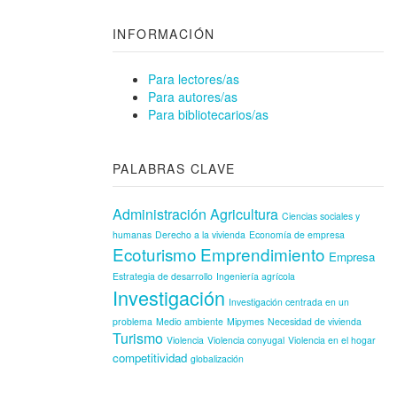
INFORMACIÓN
Para lectores/as
Para autores/as
Para bibliotecarios/as
PALABRAS CLAVE
Administración
Agricultura
Ciencias sociales y
humanas
Derecho a la vivienda
Economía de empresa
Ecoturismo
Emprendimiento
Empresa
Estrategia de desarrollo
Ingeniería agrícola
Investigación
Investigación centrada en un
problema
Medio ambiente
Mipymes
Necesidad de vivienda
Turismo
Violencia
Violencia conyugal
Violencia en el hogar
competitividad
globalización