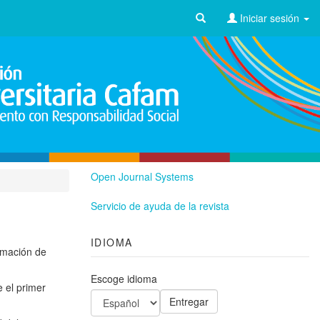
Iniciar sesión
Open Journal Systems
Servicio de ayuda de la revista
IDIOMA
rmación de
Escoge idioma
e el primer