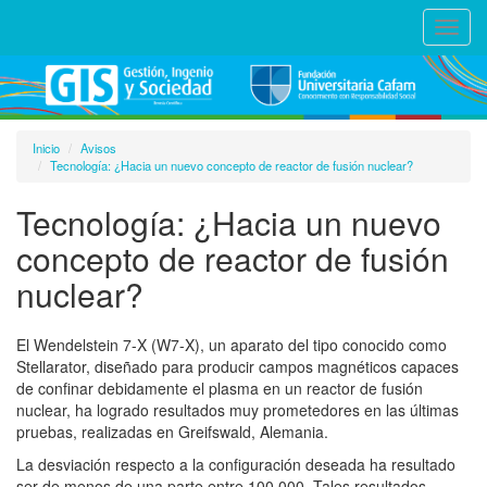
Toggl
navig
Inicio
Avisos
Tecnología: ¿Hacia un nuevo concepto de reactor de fusión nuclear?
Tecnología: ¿Hacia un nuevo
concepto de reactor de fusión
nuclear?
El Wendelstein 7-X (W7-X), un aparato del tipo conocido como
Stellarator, diseñado para producir campos magnéticos capaces
de confinar debidamente el plasma en un reactor de fusión
nuclear, ha logrado resultados muy prometedores en las últimas
pruebas, realizadas en Greifswald, Alemania.
La desviación respecto a la configuración deseada ha resultado
ser de menos de una parte entre 100.000. Tales resultados