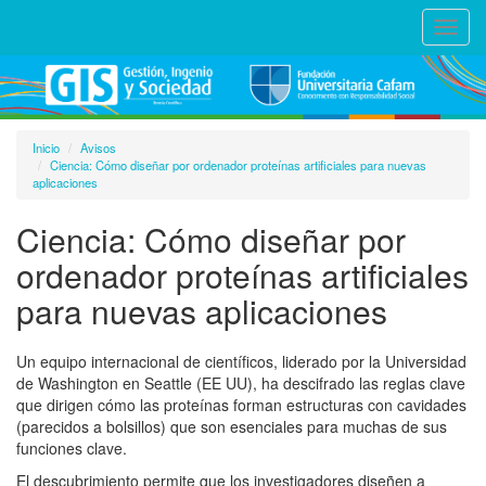
Toggl
navig
Inicio
Avisos
Ciencia: Cómo diseñar por ordenador proteínas artificiales para nuevas
aplicaciones
Ciencia: Cómo diseñar por
ordenador proteínas artificiales
para nuevas aplicaciones
Un equipo internacional de científicos, liderado por la Universidad
de Washington en Seattle (EE UU), ha descifrado las reglas clave
que dirigen cómo las proteínas forman estructuras con cavidades
(parecidos a bolsillos) que son esenciales para muchas de sus
funciones clave.
El descubrimiento permite que los investigadores diseñen a