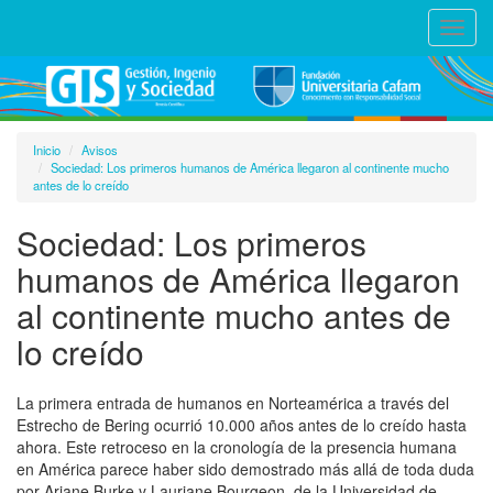
Toggl
navig
Inicio
Avisos
Sociedad: Los primeros humanos de América llegaron al continente mucho
antes de lo creído
Sociedad: Los primeros
humanos de América llegaron
al continente mucho antes de
lo creído
La primera entrada de humanos en Norteamérica a través del
Estrecho de Bering ocurrió 10.000 años antes de lo creído hasta
ahora. Este retroceso en la cronología de la presencia humana
en América parece haber sido demostrado más allá de toda duda
por Ariane Burke y Lauriane Bourgeon, de la Universidad de