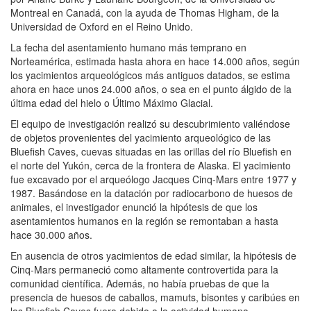
Montreal en Canadá, con la ayuda de Thomas Higham, de la
Universidad de Oxford en el Reino Unido.
La fecha del asentamiento humano más temprano en
Norteamérica, estimada hasta ahora en hace 14.000 años, según
los yacimientos arqueológicos más antiguos datados, se estima
ahora en hace unos 24.000 años, o sea en el punto álgido de la
última edad del hielo o Último Máximo Glacial.
El equipo de investigación realizó su descubrimiento valiéndose
de objetos provenientes del yacimiento arqueológico de las
Bluefish Caves, cuevas situadas en las orillas del río Bluefish en
el norte del Yukón, cerca de la frontera de Alaska. El yacimiento
fue excavado por el arqueólogo Jacques Cinq-Mars entre 1977 y
1987. Basándose en la datación por radiocarbono de huesos de
animales, el investigador enunció la hipótesis de que los
asentamientos humanos en la región se remontaban a hasta
hace 30.000 años.
En ausencia de otros yacimientos de edad similar, la hipótesis de
Cinq-Mars permaneció como altamente controvertida para la
comunidad científica. Además, no había pruebas de que la
presencia de huesos de caballos, mamuts, bisontes y caribúes en
las Bluefish Caves fuera debido a la actividad humana.