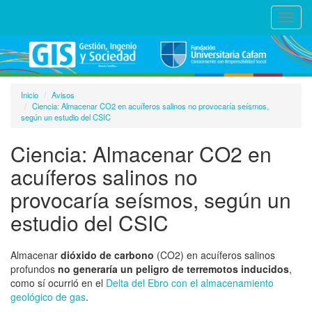
Toggl
navig
Inicio
Avisos
Ciencia: Almacenar CO2 en acuíferos salinos no provocaría seísmos,
según un estudio del CSIC
Ciencia: Almacenar CO2 en
acuíferos salinos no
provocaría seísmos, según un
estudio del CSIC
Almacenar
dióxido de carbono
(CO2) en acuíferos salinos
profundos
no generaría un peligro de terremotos inducidos
,
como sí ocurrió en el
Delta del Ebro con el almacenamiento
geológico de gas
.