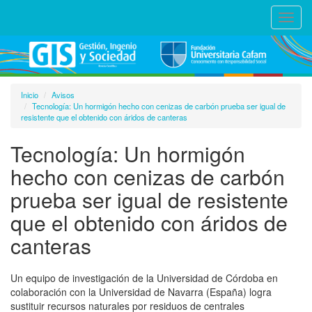
Toggl
navig
Inicio
Avisos
Tecnología: Un hormigón hecho con cenizas de carbón prueba ser igual de
resistente que el obtenido con áridos de canteras
Tecnología: Un hormigón
hecho con cenizas de carbón
prueba ser igual de resistente
que el obtenido con áridos de
canteras
Un equipo de investigación de la Universidad de Córdoba en
colaboración con la Universidad de Navarra (España) logra
sustituir recursos naturales por residuos de centrales