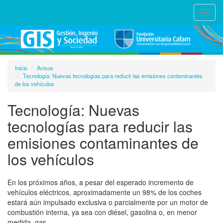
Toggl
navig
Inicio
Avisos
Tecnología: Nuevas tecnologías para reducir las emisiones contaminantes
de los vehículos
Tecnología: Nuevas
tecnologías para reducir las
emisiones contaminantes de
los vehículos
En los próximos años, a pesar del esperado incremento de
vehículos eléctricos, aproximadamente un 98% de los coches
estará aún impulsado exclusiva o parcialmente por un motor de
combustión interna, ya sea con diésel, gasolina o, en menor
medida, gas.