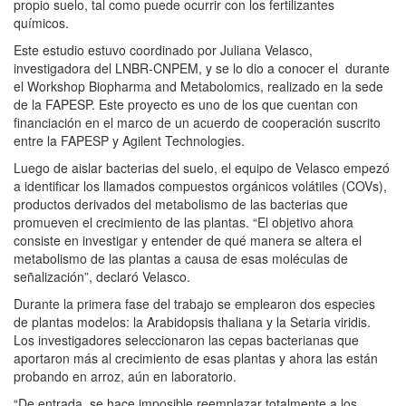
propio suelo, tal como puede ocurrir con los fertilizantes
químicos.
Este estudio estuvo coordinado por Juliana Velasco,
investigadora del LNBR-CNPEM, y se lo dio a conocer el durante
el Workshop Biopharma and Metabolomics, realizado en la sede
de la FAPESP. Este proyecto es uno de los que cuentan con
financiación en el marco de un acuerdo de cooperación suscrito
entre la FAPESP y Agilent Technologies.
Luego de aislar bacterias del suelo, el equipo de Velasco empezó
a identificar los llamados compuestos orgánicos volátiles (COVs),
productos derivados del metabolismo de las bacterias que
promueven el crecimiento de las plantas. “El objetivo ahora
consiste en investigar y entender de qué manera se altera el
metabolismo de las plantas a causa de esas moléculas de
señalización”, declaró Velasco.
Durante la primera fase del trabajo se emplearon dos especies
de plantas modelos: la Arabidopsis thaliana y la Setaria viridis.
Los investigadores seleccionaron las cepas bacterianas que
aportaron más al crecimiento de esas plantas y ahora las están
probando en arroz, aún en laboratorio.
“De entrada, se hace imposible reemplazar totalmente a los