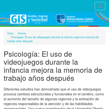
Toggl
navig
Inicio
Avisos
Psicología: El uso de videojuegos durante la infancia mejora la memoria de
trabajo años después
Psicología: El uso de
videojuegos durante la
infancia mejora la memoria de
trabajo años después
Diferentes estudios han demostrado que el uso de videojuegos
provoca cambios estructurales y funcionales en el cerebro, como
el aumento del tamaño de algunas regiones y la activación de
regiones responsables de la atención y de las habilidades
visoespaciales. Una nueva investigación de la Universitat Oberta