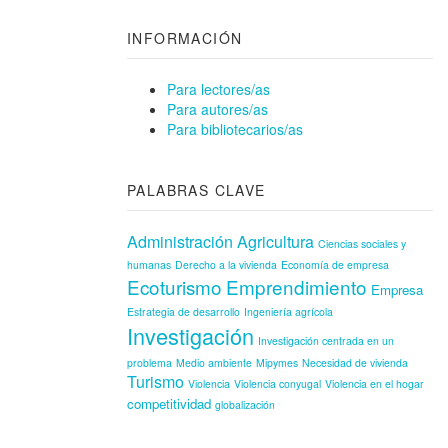
INFORMACIÓN
Para lectores/as
Para autores/as
Para bibliotecarios/as
PALABRAS CLAVE
Administración
Agricultura
Ciencias sociales y
humanas
Derecho a la vivienda
Economía de empresa
Ecoturismo
Emprendimiento
Empresa
Estrategia de desarrollo
Ingeniería agrícola
Investigación
Investigación centrada en un
problema
Medio ambiente
Mipymes
Necesidad de vivienda
Turismo
Violencia
Violencia conyugal
Violencia en el hogar
competitividad
globalización