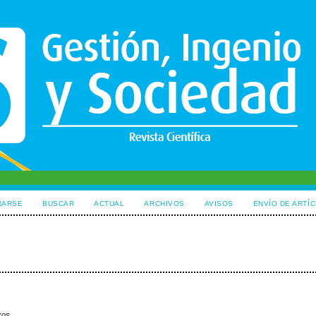
RARSE
BUSCAR
ACTUAL
ARCHIVOS
AVISOS
ENVÍO DE ARTÍ
icos