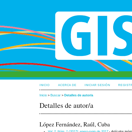
INICIO
ACERCA DE
INICIAR SESIÓN
REGIST
Inicio
>
Buscar
>
Detalles de autor/a
Detalles de autor/a
López Fernández, Raúl, Cuba
Vol. 2, Núm. 1 (2017): enero-junio de 2017
- Artículos teór