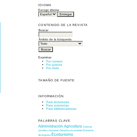
IDIOMA
Escoge idioma
CONTENIDO DE LA REVISTA
Buscar
Ámbito de la búsqueda
Examinar
Por número
Por autor/a
Por título
TAMAÑO DE FUENTE
INFORMACIÓN
Para lectores/as
Para autores/as
Para bibliotecarios/as
PALABRAS CLAVE
Administración
Agricultura
Ciencias
sociales y humanas
Derecho a la vivienda
Economía
Ecoturismo
de empresa