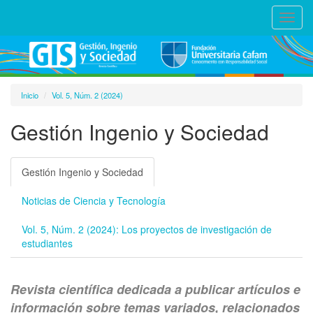
Toggl
navig
Inicio
Vol. 5, Núm. 2 (2024)
Gestión Ingenio y Sociedad
Gestión Ingenio y Sociedad
Noticias de Ciencia y Tecnología
Vol. 5, Núm. 2 (2024): Los proyectos de investigación de
estudiantes
Revista científica dedicada a publicar artículos e
información sobre temas variados, relacionados