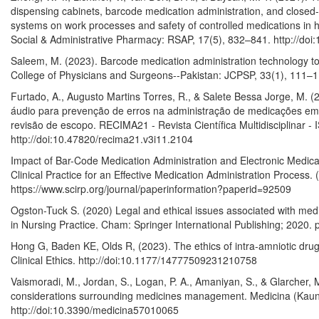
dispensing cabinets, barcode medication administration, and close
systems on work processes and safety of controlled medications in h
Social & Administrative Pharmacy: RSAP, 17(5), 832–841. http://do
Saleem, M. (2023). Barcode medication administration technology to 
College of Physicians and Surgeons--Pakistan: JCPSP, 33(1), 111–1
Furtado, A., Augusto Martins Torres, R., & Salete Bessa Jorge, M. (
áudio para prevenção de erros na administração de medicações em 
revisão de escopo. RECIMA21 - Revista Científica Multidisciplinar 
http://doi:10.47820/recima21.v3i11.2104
Impact of Bar-Code Medication Administration and Electronic Medica
Clinical Practice for an Effective Medication Administration Process. 
https://www.scirp.org/journal/paperinformation?paperid=92509
Ogston-Tuck S. (2020) Legal and ethical issues associated with me
in Nursing Practice. Cham: Springer International Publishing; 2020. 
Hong G, Baden KE, Olds R, (2023). The ethics of intra-amniotic drug ad
Clinical Ethics. http://doi:10.1177/14777509231210758
Vaismoradi, M., Jordan, S., Logan, P. A., Amaniyan, S., & Glarcher, M
considerations surrounding medicines management. Medicina (Kaunas
http://doi:10.3390/medicina57010065