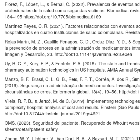
Flórez, F., López, L., & Bernal, C. (2022). Prevalencia de eventos 
profesionales de la salud como segundas víctimas. Biomedica: revista
184–195 https://doi.org/10.7705/biomedica.6169
Martínez Reyes, C. R. (2021). Factores relacionados con eventos 
hospitalizados en cuatro instituciones de salud colombianas. Revis
Rojas Marín, M. Z., Castillo Penagos, C. D., Orduz Diaz, Y. D., & Se
la prevención de errores en la administración de medicamentos intr
Imagen y Desarrollo, 23. http://doi:10.11144/javeriana.ie23.epea
Uy, R. C. Y., Kury, F. P., & Fontelo, P. A. (2015). The state and tren
pharmacy automation technologies in US hospitals. AMIA Annual S
Manzo, B. F., Brasil, C. L. G. B., Reis, F. F. T., Corrêa, A. dos R., Si
(2019). Segurança na administração de medicamentos: Investigaçã
circunstâncias de erros. Enfermería global, 18(4), 19–56. http://doi
Vilela, R. P. B., & Jericó, M. de C. (2019). Implementing technologies
complexity hospital: analysis of cost and results. Einstein (Sao Paulo,
http://doi:10.31744/einstein_journal/2019gs4621
OMS. (2023). Seguridad del paciente. Recuperado de Who.int websit
sheets/detail/patient-safety
Zheng, W. Y., Lichtner, V., Van Dort, B. A., & Baysari, M. T. (2021).