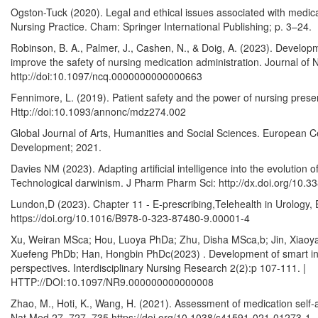
Ogston-Tuck (2020). Legal and ethical issues associated with medi
Nursing Practice. Cham: Springer International Publishing; p. 3–24.
Robinson, B. A., Palmer, J., Cashen, N., & Doig, A. (2023). Develop
improve the safety of nursing medication administration. Journal of 
http://doi:10.1097/ncq.0000000000000663
Fennimore, L. (2019). Patient safety and the power of nursing prese
Http://doi:10.1093/annonc/mdz274.002
Global Journal of Arts, Humanities and Social Sciences. European C
Development; 2021.
Davies NM (2023). Adapting artificial intelligence into the evolution
Technological darwinism. J Pharm Pharm Sci: http://dx.doi.org/10.
Lundon,D (2023). Chapter 11 - E-prescribing,Telehealth in Urology, 
https://doi.org/10.1016/B978-0-323-87480-9.00001-4
Xu, Weiran MSca; Hou, Luoya PhDa; Zhu, Disha MSca,b; Jin, Xia
Xuefeng PhDb; Han, Hongbin PhDc(2023) . Development of smart infu
perspectives. Interdisciplinary Nursing Research 2(2):p 107-111. |
HTTP://DOI:10.1097/NR9.000000000000008
Zhao, M., Hoti, K., Wang, H. (2021). Assessment of medication self-adm
Nat Med 27, 727–735 https://doi.org/10.1038/s41591-021-01273-1