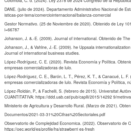
Colombia, C. d. (2024). Ley 2378 de 2024 Congreso de la Repúblic
DANE. (julio de 2024). Departamento Administrativo Nacional de Est
isticas-por-tema/comerciointernacional/balanza-comercial
Gestor Normativo. (25 de Noviembre de 2020). Obtenido de Ley 101
i=66787
Johanson, J. &.-E. (2009). Journal of international. Obtenido de The 
Johanson, J., & Vahlne, J.-E. (2009). he Uppsala internationalization p
Journal of international business studies.
López-Rodríguez, C. E. (2020). Revista Economía y Política. Obteni
empresas comercializadoras de lulo.
López-Rodríguez, C. E., Barón, L. T., Pérez, K. T., & Canacué, L. F.
empresas comercializadoras de lulo. Revista Economía y Política, n
López-Roldán, P., & Fachelli, S. (febrero de 2015). Universita
CUANTITATIVA: https://ddd.uab.cat/pub/caplli/2015/14292 9/metin
Ministerio de Agricultura y Desarrollo Rural. (Marzo de 2021). Obteni
Documentos/2021-03-31%20Cifras%20Sectoriales.pdf
Observatorio de Complejidad Economica. (2022). Observatorio de C
https://oec.world/es/profile/hs/strawberri es-fresh