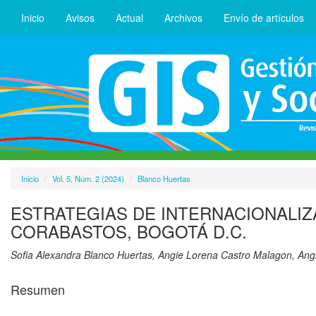
Inicio
Avisos
Actual
Archivos
Envío de artículos
Inicio
Vol. 5, Núm. 2 (2024)
Blanco Huertas
ESTRATEGIAS DE INTERNACIONALI
CORABASTOS, BOGOTÁ D.C.
Sofia Alexandra Blanco Huertas, Angie Lorena Castro Malagon, Angi
Resumen