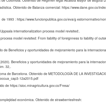
a de Colombia. Obtenido de Régimen legal Alcaldía Mayor de Bogotá D
adística. Obtenido de Balanza comercial: https://www.dane.gov.co/inde
 de 1993 : https://www.funcionpublica.gov.co/eva/g estornormativo/n
Uppsala internationalization process model revisited:.
rocess model revisited: From liability of foreignness to liability of outs
do de Beneficios y oportunidades de mejoramiento para la internaciona
 (2020). Beneficios y oportunidades de mejoramiento para la internacio
úm. 32,.
t Autònoma de Barcelona. Obtenido de METODOLOGÍA DE LA INVESTIGA
vsoccua_cap3-12a2015.pdf
do de https://sioc.minagricultura.gov.co/Fresa/
omplejidad económica. Obtenido de strawberriesfresh: