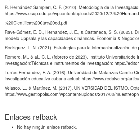
R. Hernández Sampieri, C. F. (2010). Metodologia de la Investigac
https://www.esup.edu.pe/wpcontent/uploads/2020/12/2.%20Hern
%20Cientifica%206ta%20ed.pdf
Rave-Gómez, E. D., Hernandez, J. E., & Castañeda, S. S. (2023). Dis
modelo Uppsala y las capacidades dinámicas. Economía & Negocios
Rodríguez, L. N. (2021). Estrategias para la internacionalización d
Romero, M., & al., C. L. (febrero de 2023). Instituto Universitariod
investigación:Técnicas e instrumentos de investigación: https://editor
Torres Fernández, P. A. (2016). Universidad de Matanzas Camilo Cie
investigación educativa cubana actual: https://www.redalyc.org/art
Velasco, L., & Martínez, M. (2017). UNIVERSIDAD DEL ISTMO.
https://www.gestiopolis.com/wpcontent/uploads/2017/02/muestreoprob
Enlaces refback
No hay ningún enlace refback.