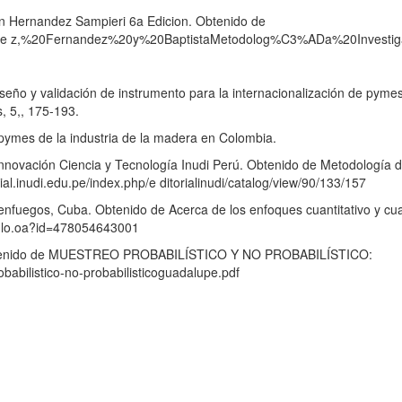
ion Hernandez Sampieri 6a Edicion. Obtenido de
ande z,%20Fernandez%20y%20BaptistaMetodolog%C3%ADa%20Investig
eño y validación de instrumento para la internacionalización de pymes,
, 5,, 175-193.
e pymes de la industria de la madera en Colombia.
e Innovación Ciencia y Tecnología Inudi Perú. Obtenido de Metodología d
ial.inudi.edu.pe/index.php/e ditorialinudi/catalog/view/90/133/157
nfuegos, Cuba. Obtenido de Acerca de los enfoques cuantitativo y cual
iculo.oa?id=478054643001
 Obtenido de MUESTREO PROBABILÍSTICO Y NO PROBABILÍSTICO:
abilistico-no-probabilisticoguadalupe.pdf