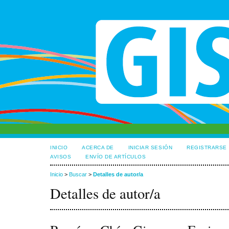
INICIO
ACERCA DE
INICIAR SESIÓN
REGISTRARSE
AVISOS
ENVÍO DE ARTÍCULOS
Inicio
>
Buscar
>
Detalles de autor/a
Detalles de autor/a