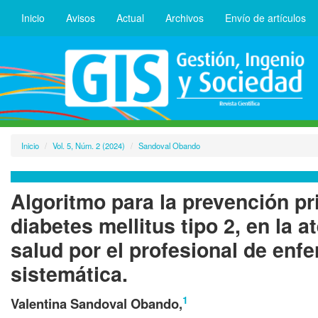
Inicio
Avisos
Actual
Archivos
Envío de artículos
Inicio
Vol. 5, Núm. 2 (2024)
Sandoval Obando
Algoritmo para la prevención pr
diabetes mellitus tipo 2, en la 
salud por el profesional de enfe
sistemática.
1
Valentina Sandoval Obando,