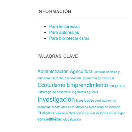
INFORMACIÓN
Para lectores/as
Para autores/as
Para bibliotecarios/as
PALABRAS CLAVE
Administración
Agricultura
Ciencias sociales y
humanas
Derecho a la vivienda
Economía de empresa
Ecoturismo
Emprendimiento
Empresa
Estrategia de desarrollo
Ingeniería agrícola
Investigación
Investigación centrada en un
problema
Medio ambiente
Mipymes
Necesidad de vivienda
Turismo
Violencia
Violencia conyugal
Violencia en el hogar
competitividad
globalización