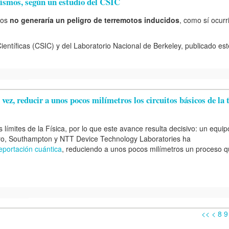
eísmos, según un estudio del CSIC
dos
no generaría un peligro de terremotos inducidos
, como sí ocurr
ientíficas (CSIC) y del Laboratorio Nacional de Berkeley, publicado es
ez, reducir a unos pocos milímetros los circuitos básicos de la 
 límites de la Física
, por lo que este avance resulta decisivo: un equip
okyo, Southampton y NTT Device Technology Laboratories ha
leportación cuántica
, reduciendo a unos pocos milímetros un proceso 
<<
<
8
9