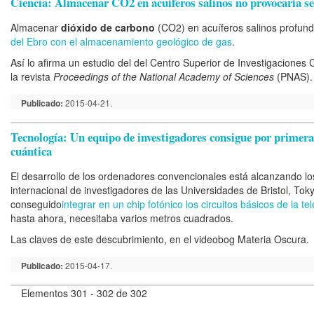
Ciencia: Almacenar CO2 en acuíferos salinos no provocaría s
Almacenar
dióxido de carbono
(CO2) en acuíferos salinos profun
del Ebro con el almacenamiento geológico de gas
.
Así lo afirma un estudio del
del Centro Superior de Investigaciones C
la
revista
Proceedings of the National Academy of Sciences
(PNAS).
Publicado:
2015-04-21.
Tecnología: Un equipo de investigadores consigue por primera v
cuántica
El desarrollo de los ordenadores convencionales
está alcanzando los
internacional de investigadores de las Universidades de Bristol, T
conseguido
integrar en un chip fotónico los circuitos básicos de la te
hasta ahora, necesitaba varios metros cuadrados.
Las claves de este descubrimiento, en el videobog Materia Oscura.
Publicado:
2015-04-17.
Elementos 301 - 302 de 302