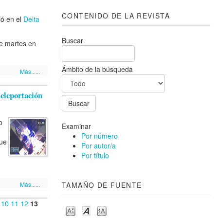
CONTENIDO DE LA REVISTA
ió en el
Delta
Buscar
te martes en
Ámbito de la búsqueda
Más......
teleportación
o
Examinar
Por número
que
Por autor/a
Por título
Más......
TAMAÑO DE FUENTE
10
11
12
13