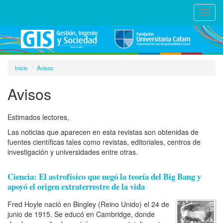
Toggl
navig
Inicio
Avisos
Avisos
Estimados lectores,
Las noticias que aparecen en esta revistas son obtenidas de
fuentes científicas tales como revistas, editoriales, centros de
investigación y universidades entre otras.
Ciencia: El astrofísico que negó la teoría del Big Bang y
apoyó el origen extraterrestre de la vida
Fred Hoyle nació en Bingley (Reino Unido) el 24 de
junio de 1915. Se educó en Cambridge, donde