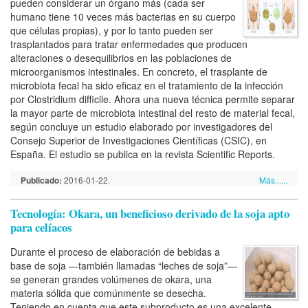
pueden considerar un órgano más (cada ser
humano tiene 10 veces más bacterias en su cuerpo
que células propias), y por lo tanto pueden ser
trasplantados para tratar enfermedades que producen
alteraciones o desequilibrios en las poblaciones de
microorganismos intestinales. En concreto, el trasplante de
microbiota fecal ha sido eficaz en el tratamiento de la infección
por Clostridium difficile. Ahora una nueva técnica permite separar
la mayor parte de microbiota intestinal del resto de material fecal,
según concluye un estudio elaborado por investigadores del
Consejo Superior de Investigaciones Científicas (CSIC), en
España. El estudio se publica en la revista Scientific Reports.
Publicado:
2016-01-22.
Más......
Tecnología: Okara, un beneficioso derivado de la soja apto
para celíacos
Durante el proceso de elaboración de bebidas a
base de soja —también llamadas “leches de soja”—
se generan grandes volúmenes de okara, una
materia sólida que comúnmente se desecha.
Teniendo en cuenta que este subproducto es una excelente