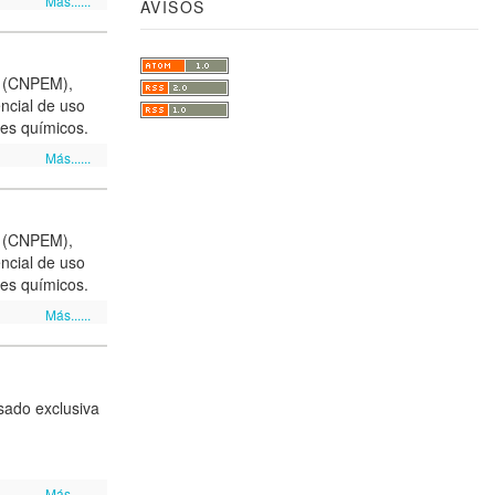
Más......
AVISOS
es (CNPEM),
encial de uso
tes químicos.
Más......
es (CNPEM),
encial de uso
tes químicos.
Más......
sado exclusiva
Más......