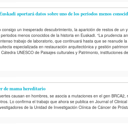
 Euskadi aportará datos sobre uno de los periodos menos conocid
consigo un inesperado descubrimiento, la aparición de restos de un 
os periodos menos conocidos de la historia en Euskadi. “La prudencia an
n intenso trabajo de laboratorio, que continuará hasta que se reanude l
uitecta especializada en restauración arquitectónica y gestión patrimon
 Cátedra UNESCO de Paisajes culturales y Patrimonio, instituciones de
cer de mama hereditario
uertes causan en hombres, se asocia a mutaciones en el gen BRCA2, 
ros. Lo confirma el trabajo que ahora se publica en Journal of Clinica
estigadores de la Unidad de Investigación Clínica de Cáncer de Próst