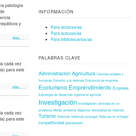
na patología
 de
INFORMACIÓN
lencia
hepáticos y
Para lectores/as
Para autores/as
Más......
Para bibliotecarios/as
PALABRAS CLAVE
da cada vez
ia) para este
Administración
Agricultura
Ciencias sociales y
humanas
Derecho a la vivienda
Economía de empresa
Ecoturismo
Emprendimiento
Más......
Empresa
Estrategia de desarrollo
Ingeniería agrícola
Investigación
Investigación centrada en un
problema
Medio ambiente
Mipymes
Necesidad de vivienda
da cada vez
Turismo
Violencia
Violencia conyugal
Violencia en el hogar
ia) para este
competitividad
globalización