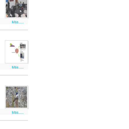
Más......
Más......
Más......