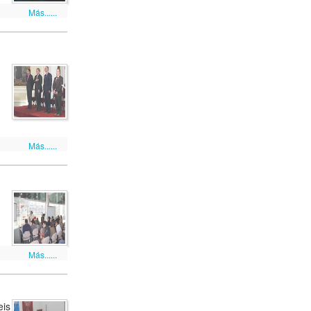
Más......
Más......
Más......
eis