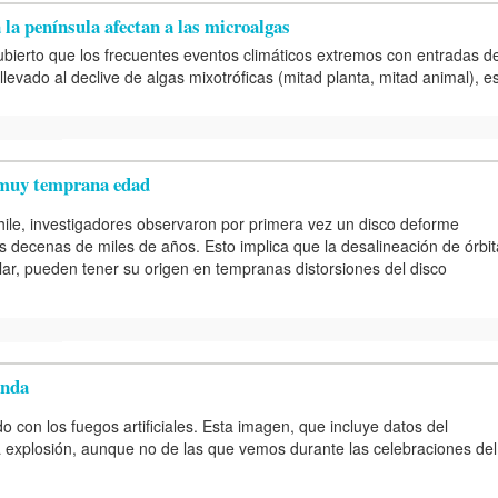
la península afectan a las microalgas
bierto que los frecuentes eventos climáticos extremos con entradas d
llevado al declive de algas mixotróficas (mitad planta, mitad animal), e
a muy temprana edad
ile, investigadores observaron por primera vez un disco deforme
 decenas de miles de años. Esto implica que la desalineación de órbit
lar, pueden tener su origen en tempranas distorsiones del disco
onda
on los fuegos artificiales. Esta imagen, que incluye datos del
a explosión, aunque no de las que vemos durante las celebraciones del