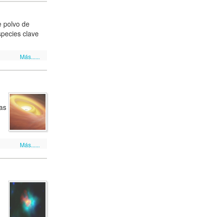
e polvo de
species clave
Más......
as
Más......