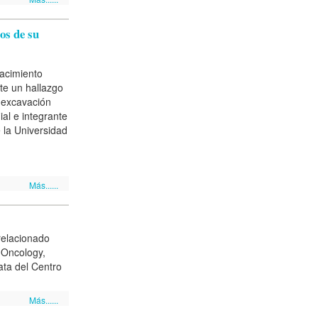
os de su
yacimiento
te un hallazgo
a excavación
ial e integrante
 la Universidad
Más......
relacionado
l Oncology,
ata del Centro
Más......